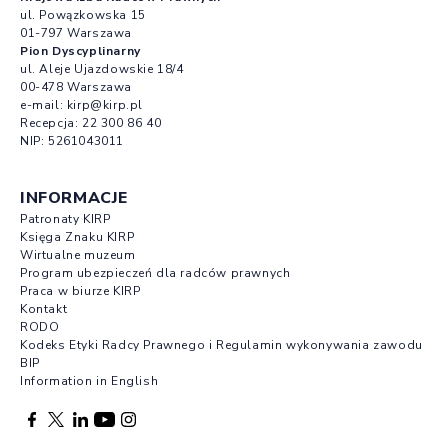
ul. Powązkowska 15
01-797 Warszawa
Pion Dyscyplinarny
ul. Aleje Ujazdowskie 18/4
00-478 Warszawa
e-mail:
kirp@kirp.pl
Recepcja:
22 300 86 40
NIP: 5261043011
INFORMACJE
Patronaty KIRP
Księga Znaku KIRP
Wirtualne muzeum
Program ubezpieczeń dla radców prawnych
Praca w biurze KIRP
Kontakt
RODO
Kodeks Etyki Radcy Prawnego i Regulamin wykonywania zawodu
BIP
Information in English
Facebook otwierany w nowej karcie
Profil X otwierany w nowej karcie
Profil LinkedIn otwierany w nowej karcie
Profil YouTube otwierany w nowej karcie
Profil Instagram otwierany w nowej karcie