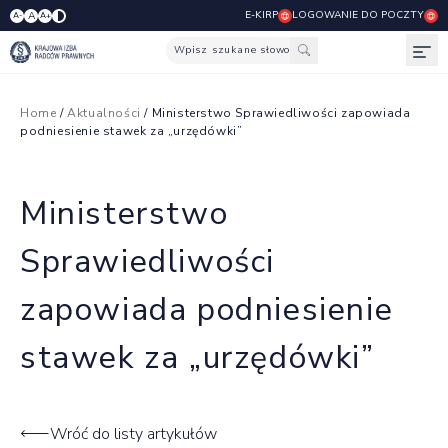
E-KIRP
LOGOWANIE DO POCZTY
A
A-
A+
Wpisz szukane słowo
Otw
Home
/
Aktualności
/ Ministerstwo Sprawiedliwości zapowiada
podniesienie stawek za „urzędówki”
Ministerstwo
Sprawiedliwości
zapowiada podniesienie
stawek za „urzędówki”
Wróć do listy artykułów