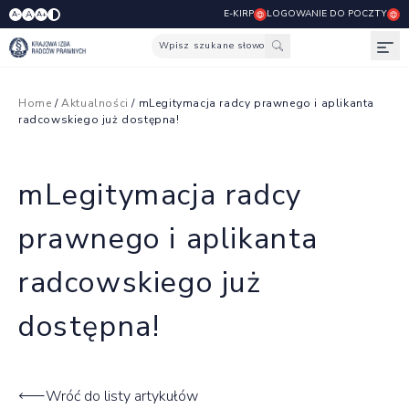
E-KIRP
LOGOWANIE DO POCZTY
A
A-
A+
Wpisz szukane słowo
Otw
Home
/
Aktualności
/ mLegitymacja radcy prawnego i aplikanta
radcowskiego już dostępna!
mLegitymacja radcy
prawnego i aplikanta
radcowskiego już
dostępna!
Wróć do listy artykułów