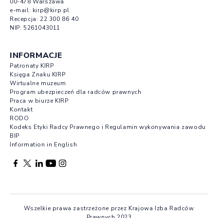
00-478 Warszawa
e-mail:
kirp@kirp.pl
Recepcja:
22 300 86 40
NIP: 5261043011
INFORMACJE
Patronaty KIRP
Księga Znaku KIRP
Wirtualne muzeum
Program ubezpieczeń dla radców prawnych
Praca w biurze KIRP
Kontakt
RODO
Kodeks Etyki Radcy Prawnego i Regulamin wykonywania zawodu
BIP
Information in English
Facebook otwierany w nowej karcie
Profil X otwierany w nowej karcie
Profil LinkedIn otwierany w nowej karcie
Profil YouTube otwierany w nowej karcie
Profil Instagram otwierany w nowej karcie
Wszelkie prawa zastrzeżone przez Krajowa Izba Radców
Prawnych 2023