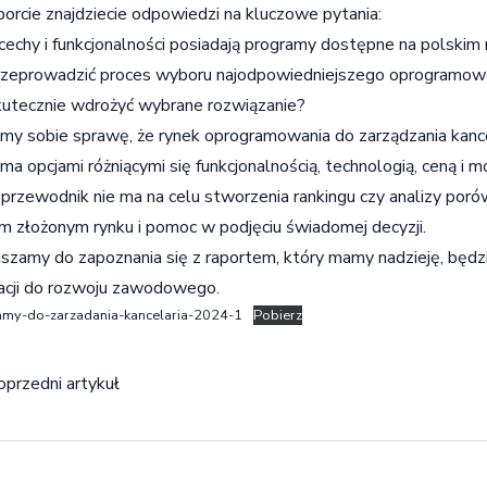
orcie znajdziecie odpowiedzi na kluczowe pytania:
 cechy i funkcjonalności posiadają programy dostępne na polskim
rzeprowadzić proces wyboru najodpowiedniejszego oprogramow
kutecznie wdrożyć wybrane rozwiązanie?
my sobie sprawę, że rynek oprogramowania do zarządzania kancel
ma opcjami różniącymi się funkcjonalnością, technologią, ceną 
przewodnik nie ma na celu stworzenia rankingu czy analizy porów
m złożonym rynku i pomoc w podjęciu świadomej decyzji.
szamy do zapoznania się z raportem, który mamy nadzieję, będ
racji do rozwoju zawodowego.
amy-do-zarzadania-kancelaria-2024-1
Pobierz
igacja wpisu
oprzedni artykuł