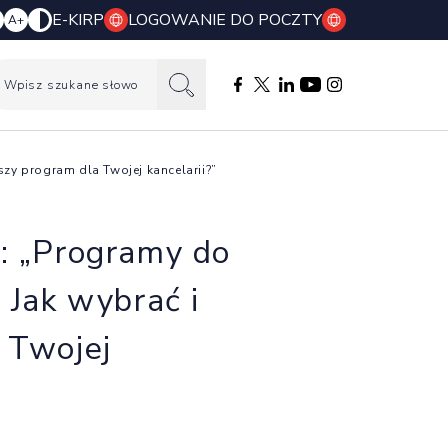
E-KIRP
LOGOWANIE DO POCZTY
A+
Wpisz szukane słowo
Facebook otwierany w nowej k
Profil X otwierany w nowej
Profil LinkedIn otwiera
Profil YouTube otwi
Profil Instagram
zy program dla Twojej kancelarii?”
: „Programy do
 Jak wybrać i
 Twojej