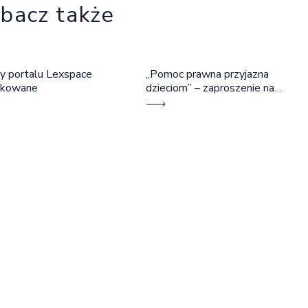
bacz także
y portalu Lexspace
„Pomoc prawna przyjazna
okowane
dzieciom” – zaproszenie na
szkolenie