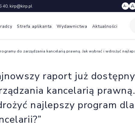
A
6 40
,
kirp@kirp.pl
A-
 radcy
Strefa aplikanta
Wydawnictwa
Aktualności
rogramy do zarządzania kancelarią prawną. Jak wybrać i wdrożyć najleps
jnowszy raport już dostępny
rządzania kancelarią prawną.
rożyć najlepszy program dla
ncelarii?”