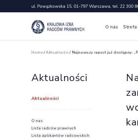
ul. Powązkowska 15, 01-797 Warszawa, tel.
22 300 8
O nas
Strefa
Home
/
Aktualności
/ Najnowszy raport już dostępny: „P
Aktualności
Na
za
Aktualności
wd
ka
O nas
Lista radców prawnych
Lista aplikantów radcowskich