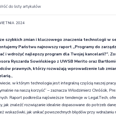
róć do listy artykułów
WIETNIA 2024
ze szybkich zmian i kluczowego znaczenia technologii w 
entujemy Państwu najnowszy raport ,,Programy do zarządza
ać i wdrożyć najlepszy program dla Twojej kancelarii?”. Z
esora Ryszarda Sowińskiego z UWSB Merito oraz Bartłomiej
adców prawnych, którzy rozważają wprowadzenie lub zmia
larią.
„
iecie, w którym technologia jest integralną częścią naszej pracy
malnie na naszą korzyść” – zaznacza Włodzimierz Chróścik, P
ych. Raport podkreśla najświeższe tendencje w LegalTech, ofer
y, jak znaleźć rozwiązanie idealnie dopasowane do potrzeb danej
eż wskazówki, jak unikać powszechnych błędów przy wdrażaniu 