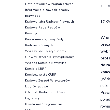
Lista prawników zagranicznych
W
Informacja o zawodzie radcy
prawnego
17 K
Krajowa Izba Radców Prawnych
Krajowa Rada Radców
Prawnych
W er
Prezydium Krajowej Rady
prez
Radców Prawnych
wybr
Wyższy Sąd Dyscyplinarny
Główny Rzecznik Dyscyplinarny
prof
Wyższa Komisja Rewizyjna
do r
Komisje KRRP
kance
Komitety stałe KRRP
„W św
Krajowy Zespół Wizytatorów
maksy
Izby Okręgowe
Prawn
Ośrodek Badań, Studiów i
Legislacji
porad
Działalność zagraniczna
równi
CCBE