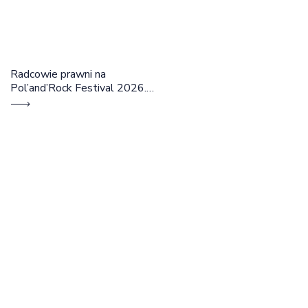
Radcowie prawni na
Pol’and’Rock Festival 2026.
Cztery dni rozmów, edukacji i
dobrej energii