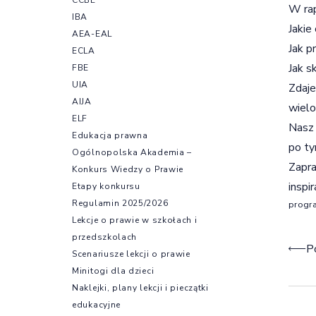
W rap
IBA
Jakie
AEA-EAL
Jak p
ECLA
Jak s
FBE
UIA
Zdaje
AIJA
wielo
ELF
Nasz 
Edukacja prawna
po ty
Ogólnopolska Akademia –
Zapra
Konkurs Wiedzy o Prawie
inspi
Etapy konkursu
Regulamin 2025/2026
progr
Lekcje o prawie w szkołach i
przedszkolach
Naw
P
Scenariusze lekcji o prawie
Minitogi dla dzieci
Naklejki, plany lekcji i pieczątki
edukacyjne