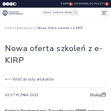
E-KIRP
LOGOWANIE DO POCZTY
A
A-
A+
Wpisz szukane słowo
Otw
Home
/
Aktualności
/ Nowa oferta szkoleń z e-KIRP
Nowa oferta szkoleń z e-
KIRP
Wróć do listy artykułów
03 STYCZNIA 2023
Drukuj
Komisja Doskonalenia Zawodowego KRRP zaprasza