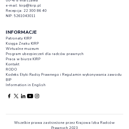
00-478 Warszawa
e-mail:
kirp@kirp.pl
Recepcja:
22 300 86 40
NIP: 5261043011
INFORMACJE
Patronaty KIRP
Księga Znaku KIRP
Wirtualne muzeum
Program ubezpieczeń dla radców prawnych
Praca w biurze KIRP
Kontakt
RODO
Kodeks Etyki Radcy Prawnego i Regulamin wykonywania zawodu
BIP
Information in English
Facebook otwierany w nowej karcie
Profil X otwierany w nowej karcie
Profil LinkedIn otwierany w nowej karcie
Profil YouTube otwierany w nowej karcie
Profil Instagram otwierany w nowej karcie
Wszelkie prawa zastrzeżone przez Krajowa Izba Radców
Prawnych 2023