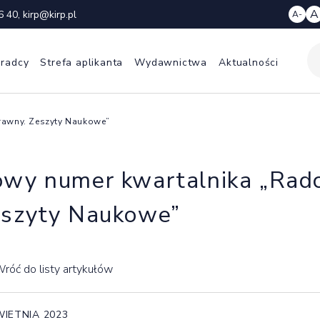
A
6 40
,
kirp@kirp.pl
A-
 radcy
Strefa aplikanta
Wydawnictwa
Aktualności
rawny. Zeszyty Naukowe”
wy numer kwartalnika „Rad
szyty Naukowe”
róć do listy artykułów
WIETNIA 2023