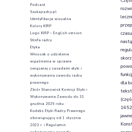
Część
Podcast
rozw
Szukajradcy.pl
leczn
Identyfikacja wizualna
przep
Kolory KIRP
czasu
Logo KIRP – English version
Strefa radcy
nastą
Etyka
regul
Wniosek o udzielenie
skorz
wyjaśnienia w sprawie
powol
związanej z zasadami etyki i
funkc
wykonywania zawodu radcy
dla b
prawnego
Zbiór Stanowisk Komisji Etyki i
tekst
Wykonywania Zawodu do 31
(częś
grudnia 2025 roku
1652/
Kodeks Etyki Radcy Prawnego
jawne
obowiązujący od 1 stycznia
Konst
2023 r. i Regulamin
wykonywania zawodu