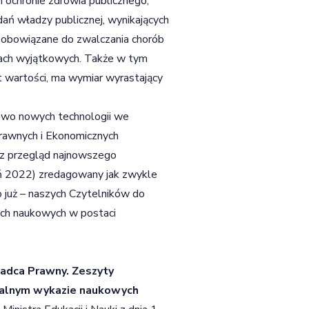
 ochronie zdrowia publicznego,
adań władzy publicznej, wynikających
są obowiązane do zwalczania chorób
nach wyjątkowych. Także w tym
t wartości, ma wymiar wyrastający
rawo nowych technologii we
rawnych i Ekonomicznych
raz przegląd najnowszego
ń 2022) zredagowany jak zwykle
 już – naszych Czytelników do
iach naukowych w postaci
adca Prawny. Zeszyty
ialnym wykazie naukowych