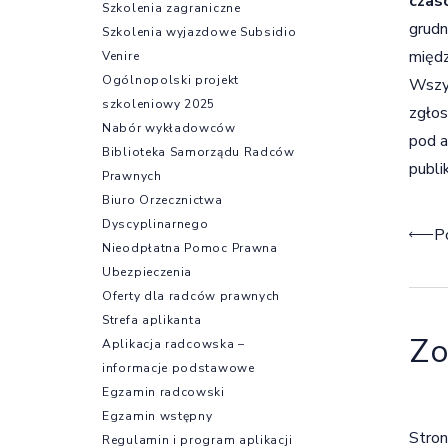
czas
Szkolenia zagraniczne
grudn
Szkolenia wyjazdowe Subsidio
międz
Venire
Ogólnopolski projekt
Wszys
szkoleniowy 2025
zgłos
Nabór wykładowców
pod 
Biblioteka Samorządu Radców
publi
Prawnych
Biuro Orzecznictwa
Dyscyplinarnego
Naw
P
Nieodpłatna Pomoc Prawna
Ubezpieczenia
Oferty dla radców prawnych
Strefa aplikanta
Zo
Aplikacja radcowska –
informacje podstawowe
Egzamin radcowski
Egzamin wstępny
Stron
Regulamin i program aplikacji