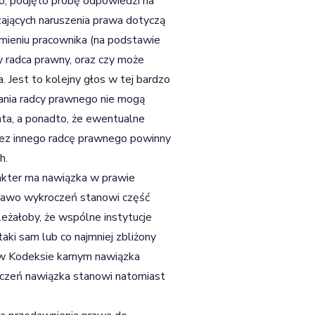
o, podjęto próbę odpowiedzi na
szających naruszenia prawa dotyczą
mieniu pracownika (na podstawie
y radca prawny, oraz czy może
. Jest to kolejny głos w tej bardzo
ałania radcy prawnego nie mogą
nta, a ponadto, że ewentualne
zez innego radcę prawnego powinny
h.
arakter ma nawiązka w prawie
prawo wykroczeń stanowi część
eżałoby, że wspólne instytucje
ki sam lub co najmniej zbliżony
e w Kodeksie karnym nawiązka
czeń nawiązka stanowi natomiast