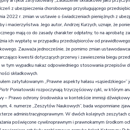
pny artykuł zatytułowany „Zadłużenie składkowe jako przyczy
czeń z ubezpieczenia chorobowego przysługującego przedsiębio
nia 2022 r. zmian w ustawie o świadczeniach pieniężnych z ubez
by i macierzyństwa. Jego autor, Andrzej Kurzych, uznaje, że pon
cznego mają co do zasady charakter odpłatny, to na aprobatę za
żnia ich wypłatę w przypadku przedsiębiorców od prawidłoweg
kowego. Zauważa jednocześnie, że pomimo zmian ustawodawca 
rczająco kwestii dotyczących przerwy i zawieszenia biegu przed
 w tym wypadku nakaz odpowiedniego stosowania przepisów d
ności składkowych.
kułem zatytułowanym „Prawne aspekty hałasu
»
sąsiedzkiego
«
”
Piotr Poniatowski rozpoczynają trzyczęściowy cykl, w którym an
y – Prawo ochrony środowiska w kontekście immisji dźwiękowy
ym, 4. numerze „Zeszytów Naukowych”, bada wspomniane zjawis
kterze administracyjnoprawnym. W dwóch kolejnych zeszytach 
żania poświęcone cywilnoprawnym i prawnokarnym środkom och