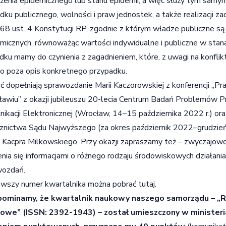
żenia epidemicznego lub stanu epidemii, a więc służy tym samym
dku publicznego, wolności i praw jednostek, a także realizacji z
. 68 ust. 4 Konstytucji RP, zgodnie z którym władze publiczne 
micznych, równoważąc wartości indywidualne i publiczne w sta
ku mamy do czynienia z zagadnieniem, które, z uwagi na konflik
o poza opis konkretnego przypadku.
ć dopełniają sprawozdanie Marii Kaczorowskiej z konferencji „P
awiu” z okazji jubileuszu 20-lecia Centrum Badań Problemów P
ikacji Elektronicznej (Wrocław, 14–15 października 2022 r.) o
znictwa Sądu Najwyższego (za okres październik 2022–grudzie
 Kacpra Milkowskiego. Przy okazji zapraszamy też – zwyczajowo
enia się informacjami o różnego rodzaju środowiskowych działan
wozdań.
owszy numer kwartalnika można pobrać
tutaj
.
pominamy, że kwartalnik naukowy naszego samorządu – „R
owe” (ISSN: 2392-1943) – został umieszczony w minister