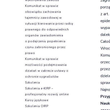
zagro
Komunikat w sprawie
porzą
obowiązku zachowania
z art
tajemnicy zawodowej w
epide
sytuacji kierowania przez radcę
wypad
prawnego do odpowiednich
dalek
organów zawiadomienia
Całoś
o podejrzeniu popełnienia
czynu zabronionego przez
Wrocł
prawo
Komun
Komunikat w sprawie
orzec
możliwości podejmowania
przez
działań w zakresie ustawy o
dziel
ochronie sygnalistów
spra
Szkolenia
Szkolenia e-KIRP –
Najn
profesjonalny rozwój online
Przy
Kursy językowe
Nauk
Szkolenia OIRP