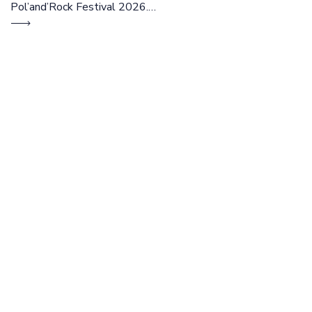
Pol’and’Rock Festival 2026.
Cztery dni rozmów, edukacji i
dobrej energii