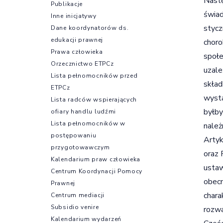
Nastę
Publikacje
świad
Inne inicjatywy
stycz
Dane koordynatorów ds.
edukacji prawnej
choro
Prawa człowieka
społe
Orzecznictwo ETPCz
uzale
Lista pełnomocników przed
skład
ETPCz
wysta
Lista radców wspierających
byłby
ofiary handlu ludźmi
Lista pełnomocników w
należ
postępowaniu
Arty
przygotowawczym
oraz 
Kalendarium praw człowieka
ustaw
Centrum Koordynacji Pomocy
obecn
Prawnej
chara
Centrum mediacji
Subsidio venire
rozwa
Kalendarium wydarzeń