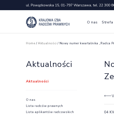
ul. Powązkowska 15, 01-797 Warszawa, tel.
22 300 8
O nas
Strefa
Home
/
Aktualności
/ Nowy numer kwartalnika „Radca P
Aktualności
No
Ze
Aktualności
W
O nas
Lista radców prawnych
04 K
Lista aplikantów radcowskich