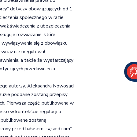
na przedawnienia prawa do
rcy” dotyczy obowiązujących od 1
pieczenia społecznego w razie
ieważ świadczenia z ubezpieczenia
sługuje rozwiązanie, które
o wywiązywania się z obowiązku
wciąż nie uregulował
awnienia, a także że wystarczający
otyczących przedawnienia
 jego autorzy: Aleksandra Nowosad
alizie poddane zostaną przepisy
ch. Pierwsza część, publikowana w
ko w kontekście regulacji o
opublikowane zostaną
rony przed hałasem „sąsiedzkim”.