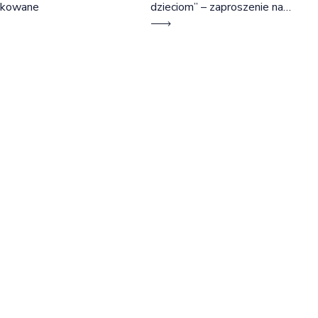
okowane
dzieciom” – zaproszenie na
szkolenie