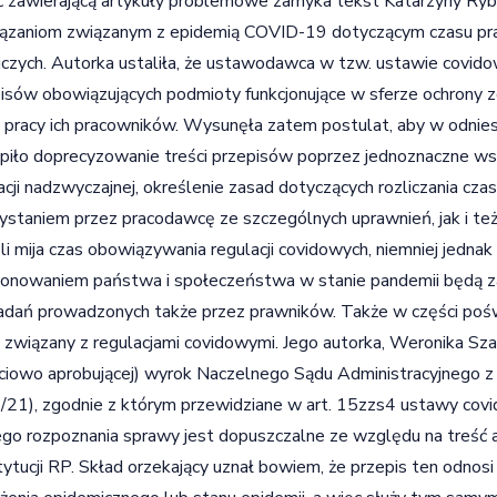
 zawierającą artykuły problemowe zamyka tekst Katarzyny Ry
iązaniom związanym z epidemią COVID-19 dotyczącym czasu p
iczych. Autorka ustaliła, że ustawodawca w tzw. ustawie covid
isów obowiązujących podmioty funkcjonujące w sferze ochrony 
 pracy ich pracowników. Wysunęła zatem postulat, aby w odnie
piło doprecyzowanie treści przepisów poprzez jednoznaczne w
acji nadzwyczajnej, określenie zasad dotyczących rozliczania cza
ystaniem przez pracodawcę ze szczególnych uprawnień, jak i te
i mija czas obowiązywania regulacji covidowych, niemniej jedna
jonowaniem państwa i społeczeństwa w stanie pandemii będą 
adań prowadzonych także przez prawników. Także w części poś
 związany z regulacjami covidowymi. Jego autorka, Weronika Szaf
ciowo aprobującej) wyrok Naczelnego Sądu Administracyjnego z 
21), zgodnie z którym przewidziane w art. 15zzs4 ustawy covi
go rozpoznania sprawy jest dopuszczalne ze względu na treść art
ytucji RP. Skład orzekający uznał bowiem, że przepis ten odnosi 