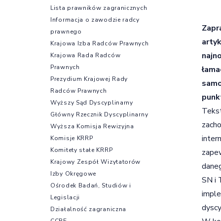
Lista prawników zagranicznych
Informacja o zawodzie radcy
Zapr
prawnego
arty
Krajowa Izba Radców Prawnych
najn
Krajowa Rada Radców
Prawnych
łama
Prezydium Krajowej Rady
samo
Radców Prawnych
punk
Wyższy Sąd Dyscyplinarny
Tekst
Główny Rzecznik Dyscyplinarny
zacho
Wyższa Komisja Rewizyjna
inter
Komisje KRRP
Komitety stałe KRRP
zapew
Krajowy Zespół Wizytatorów
daneg
Izby Okręgowe
SN i 
Ośrodek Badań, Studiów i
imple
Legislacji
dyscy
Działalność zagraniczna
CCBE