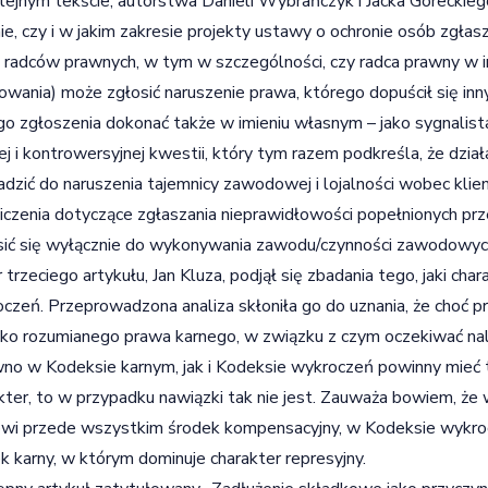
ejnym tekście, autorstwa Danieli Wybrańczyk i Jacka Góreckieg
ie, czy i w jakim zakresie projekty ustawy o ochronie osób zgła
 radców prawnych, w tym w szczególności, czy radca prawny w i
wania) może zgłosić naruszenie prawa, którego dopuścił się inn
go zgłoszenia dokonać także w imieniu własnym – jako sygnalista
ej i kontrowersyjnej kwestii, który tym razem podkreśla, że dzi
dzić do naruszenia tajemnicy zawodowej i lojalności wobec klie
iczenia dotyczące zgłaszania nieprawidłowości popełnionych pr
ić się wyłącznie do wykonywania zawodu/czynności zawodowyc
 trzeciego artykułu, Jan Kluza, podjął się zbadania tego, jaki ch
czeń. Przeprowadzona analiza skłoniła go do uznania, że choć 
ko rozumianego prawa karnego, w związku z czym oczekiwać nal
no w Kodeksie karnym, jak i Kodeksie wykroczeń powinny mieć ta
kter, to w przypadku nawiązki tak nie jest. Zauważa bowiem, ż
wi przede wszystkim środek kompensacyjny, w Kodeksie wykro
k karny, w którym dominuje charakter represyjny.