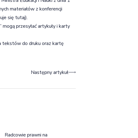
Ministra Edukacji i Nauki z dnia 1
ych materiałów z konferencji
uje się
tutaj
).
mogą przesyłać artykuły i karty
ia tekstów do druku oraz kartę
Następny artykuł
Radcowie prawni na