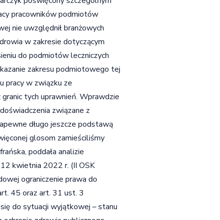
barczyk poświęcony szczególnym
racy pracowników podmiotów
owej nie uwzględnił branżowych
zdrowia w zakresie dotyczącym
sieniu do podmiotów leczniczych
skazanie zakresu podmiotowego tej
su pracy w związku ze
ż granic tych uprawnień. Wprawdzie
k doświadczenia związane z
zapewne długo jeszcze podstawą
więconej glosom zamieściliśmy
rańska, poddała analizie
12 kwietnia 2022 r. (II OSK
dowej ograniczenie prawa do
. 45 oraz art. 31 ust. 3
się do sytuacji wyjątkowej – stanu