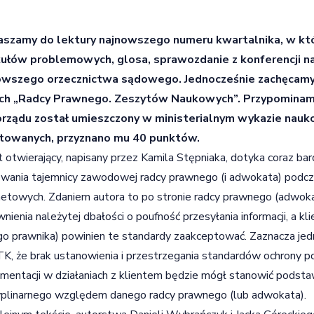
aszamy do lektury najnowszego numeru kwartalnika, w któ
kułów problemowych, glosa,
sprawozdanie z konferencji 
owszego orzecznictwa sądowego. Jednocześnie zachęcamy
ch „Radcy Prawnego. Zeszytów Naukowych”. Przypominam
rządu został umieszczony w ministerialnym wykazie nau
towanych, przyznano mu 40 punktów.
 otwierający, napisany przez Kamila Stępniaka, dotyka coraz ba
wania tajemnicy zawodowej radcy prawnego (i adwokata) podcz
netowych. Zdaniem autora to po stronie radcy prawnego (adwok
nienia należytej dbałości o poufność przesyłania informacji, a kli
o prawnika) powinien te standardy zaakceptować. Zaznacza jedn
TK, że brak ustanowienia i przestrzegania standardów ochrony po
mentacji w działaniach z klientem będzie mógł stanowić pods
plinarnego względem danego radcy prawnego (lub adwokata).