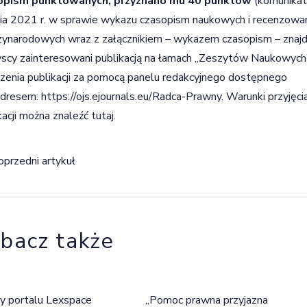
opism punktowanych, przyznano mu 40 punktów
(komunikat 
ia 2021 r. w sprawie wykazu czasopism naukowych i recenzowan
ynarodowych wraz z załącznikiem – wykazem czasopism – znajd
cy zainteresowani publikacją na łamach „Zeszytów Naukowych” 
zenia publikacji za pomocą panelu redakcyjnego dostępnego
adresem:
https://ojs.ejournals.eu/Radca-Prawny
. Warunki przyjęc
kacji można znaleźć
tutaj
.
igacja wpisu
oprzedni artykuł
bacz także
y portalu Lexspace
„Pomoc prawna przyjazna