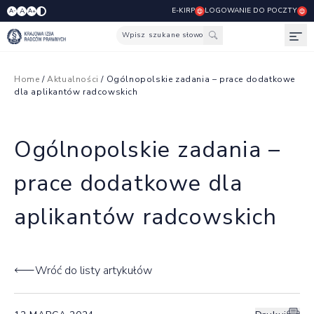
E-KIRP
LOGOWANIE DO POCZTY
A
A-
A+
Wpisz szukane słowo
Otw
Home
/
Aktualności
/ Ogólnopolskie zadania – prace dodatkowe
dla aplikantów radcowskich
Ogólnopolskie zadania –
prace dodatkowe dla
aplikantów radcowskich
Wróć do listy artykułów