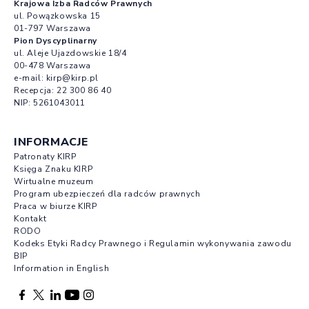
Krajowa Izba Radców Prawnych
ul. Powązkowska 15
01-797 Warszawa
Pion Dyscyplinarny
ul. Aleje Ujazdowskie 18/4
00-478 Warszawa
e-mail:
kirp@kirp.pl
Recepcja:
22 300 86 40
NIP: 5261043011
INFORMACJE
Patronaty KIRP
Księga Znaku KIRP
Wirtualne muzeum
Program ubezpieczeń dla radców prawnych
Praca w biurze KIRP
Kontakt
RODO
Kodeks Etyki Radcy Prawnego i Regulamin wykonywania zawodu
BIP
Information in English
Facebook otwierany w nowej karcie
Profil X otwierany w nowej karcie
Profil LinkedIn otwierany w nowej karcie
Profil YouTube otwierany w nowej karcie
Profil Instagram otwierany w nowej karcie