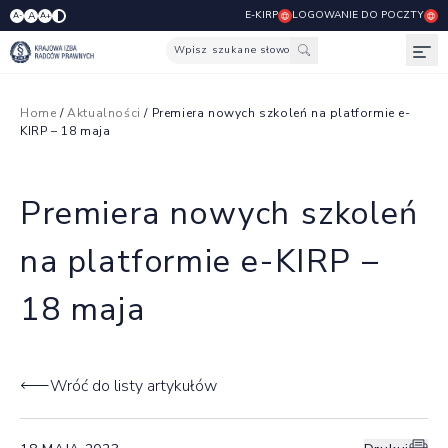
E-KIRP
LOGOWANIE DO POCZTY
A
A-
A+
Wpisz szukane słowo
Otw
Home
/
Aktualności
/ Premiera nowych szkoleń na platformie e-
KIRP – 18 maja
Premiera nowych szkoleń
na platformie e-KIRP –
18 maja
Wróć do listy artykułów