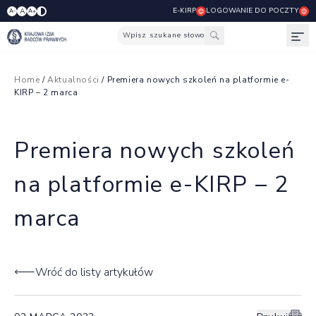
E-KIRP
LOGOWANIE DO POCZTY
A
A-
A+
Wpisz szukane słowo
Otw
Home
/
Aktualności
/ Premiera nowych szkoleń na platformie e-
KIRP – 2 marca
Premiera nowych szkoleń
na platformie e-KIRP – 2
marca
Wróć do listy artykułów