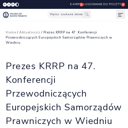
E-KIRP
LOGOWANIE DO POCZTY
A
A-
A+
Wpisz szukane słowo
Otw
Home
/
Aktualności
/ Prezes KRRP na 47. Konferencji
Przewodniczących Europejskich Samorządów Prawniczych w
Wiedniu
Prezes KRRP na 47.
Konferencji
Przewodniczących
Europejskich Samorządów
Prawniczych w Wiedniu