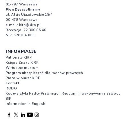
01-797 Warszawa
Pion Dyscyplinarny
ul. Aleje Ujazdowskie 18/4
00-478 Warszawa
e-mail:
kirp@kirp.pl
Recepcja:
22 300 86 40
NIP: 5261043011
INFORMACJE
Patronaty KIRP
Księga Znaku KIRP
Wirtualne muzeum
Program ubezpieczeń dla radców prawnych
Praca w biurze KIRP
Kontakt
RODO
Kodeks Etyki Radcy Prawnego i Regulamin wykonywania zawodu
BIP
Information in English
Facebook otwierany w nowej karcie
Profil X otwierany w nowej karcie
Profil LinkedIn otwierany w nowej karcie
Profil YouTube otwierany w nowej karcie
Profil Instagram otwierany w nowej karcie