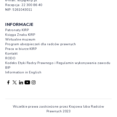
e-mail:
kirp@kirp.pl
Recepcja:
22 300 86 40
NIP: 5261043011
INFORMACJE
Patronaty KIRP
Księga Znaku KIRP
Wirtualne muzeum
Program ubezpieczeń dla radców prawnych
Praca w biurze KIRP
Kontakt
RODO
Kodeks Etyki Radcy Prawnego i Regulamin wykonywania zawodu
BIP
Information in English
Facebook otwierany w nowej karcie
Profil X otwierany w nowej karcie
Profil LinkedIn otwierany w nowej karcie
Profil YouTube otwierany w nowej karcie
Profil Instagram otwierany w nowej karcie
Wszelkie prawa zastrzeżone przez Krajowa Izba Radców
Prawnych 2023