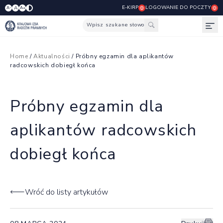
E-KIRP
LOGOWANIE DO POCZTY
A
A-
A+
Wpisz szukane słowo
Otw
Home
/
Aktualności
/ Próbny egzamin dla aplikantów
radcowskich dobiegł końca
Próbny egzamin dla
aplikantów radcowskich
dobiegł końca
Wróć do listy artykułów