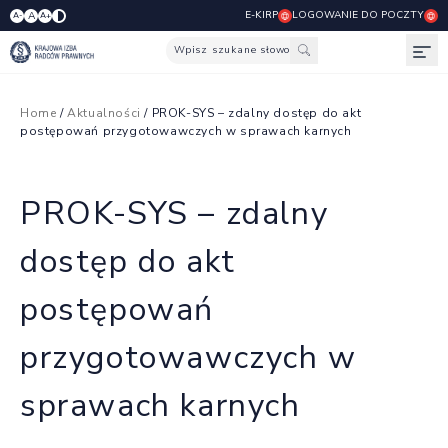
E-KIRP
LOGOWANIE DO POCZTY
A
A-
A+
Wpisz szukane słowo
Otw
Home
/
Aktualności
/ PROK-SYS – zdalny dostęp do akt
postępowań przygotowawczych w sprawach karnych
PROK-SYS – zdalny
dostęp do akt
postępowań
przygotowawczych w
sprawach karnych