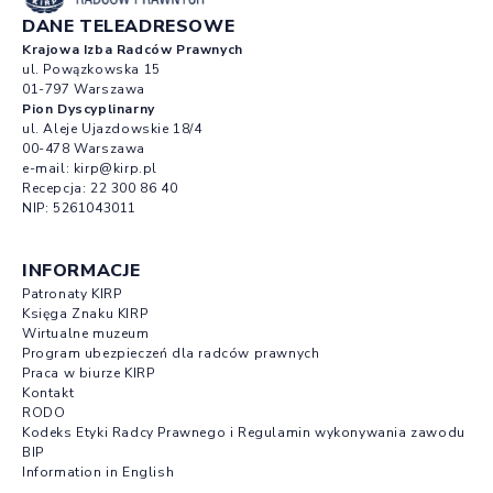
DANE TELEADRESOWE
Krajowa Izba Radców Prawnych
ul. Powązkowska 15
01-797 Warszawa
Pion Dyscyplinarny
ul. Aleje Ujazdowskie 18/4
00-478 Warszawa
e-mail:
kirp@kirp.pl
Recepcja:
22 300 86 40
NIP: 5261043011
INFORMACJE
Patronaty KIRP
Księga Znaku KIRP
Wirtualne muzeum
Program ubezpieczeń dla radców prawnych
Praca w biurze KIRP
Kontakt
RODO
Kodeks Etyki Radcy Prawnego i Regulamin wykonywania zawodu
BIP
Information in English