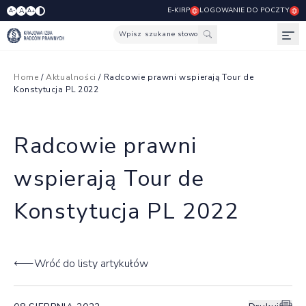
E-KIRP
LOGOWANIE DO POCZTY
A
A-
A+
Wpisz szukane słowo
Otw
Home
/
Aktualności
/ Radcowie prawni wspierają Tour de
Konstytucja PL 2022
Radcowie prawni
wspierają Tour de
Konstytucja PL 2022
Wróć do listy artykułów