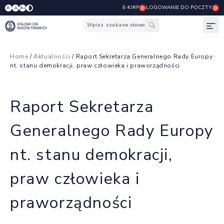
E-KIRP
LOGOWANIE DO POCZTY
A
A-
A+
Wpisz szukane słowo
Otw
Home
/
Aktualności
/ Raport Sekretarza Generalnego Rady Europy
nt. stanu demokracji, praw człowieka i praworządności
Raport Sekretarza
Generalnego Rady Europy
nt. stanu demokracji,
praw człowieka i
praworządności