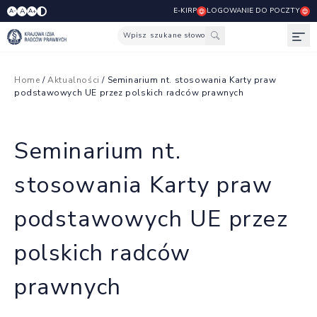
E-KIRP
LOGOWANIE DO POCZTY
A
A-
A+
Wpisz szukane słowo
Otw
Home
/
Aktualności
/ Seminarium nt. stosowania Karty praw
podstawowych UE przez polskich radców prawnych
Seminarium nt.
stosowania Karty praw
podstawowych UE przez
polskich radców
prawnych