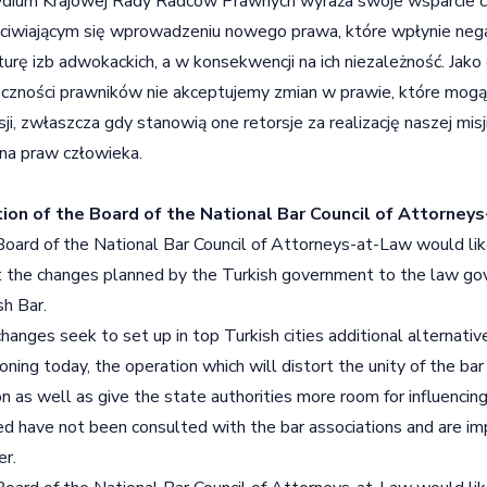
dium Krajowej Rady Radców Prawnych wyraża swoje wsparcie cz
ciwiającym się wprowadzeniu nowego prawa, które wpłynie ne
turę izb adwokackich, a w konsekwencji na ich niezależność. Ja
czności prawników nie akceptujemy zmian w prawie, które mogą
sji, zwłaszcza gdy stanowią one retorsje za realizację naszej mis
na praw człowieka.
tion of the Board of the National Bar Council of Attorney
oard of the National Bar Council of Attorneys-at-Law would lik
 the changes planned by the Turkish government to the law gov
sh Bar.
hanges seek to set up in top Turkish cities additional alternativ
ioning today, the operation which will distort the unity of the bar
on as well as give the state authorities more room for influenci
ed have not been consulted with the bar associations and are im
r.