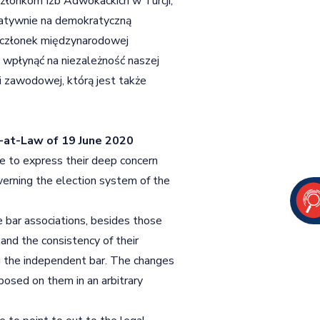
łonkom Izb Adwokackich w Turcji,
gatywnie na demokratyczną
ko członek międzynarodowej
 wpłynąć na niezależność naszej
ji zawodowej, którą jest także
s-at-Law of 19 June 2020
e to express their deep concern
erning the election system of the
e bar associations, besides those
 and the consistency of their
ng the independent bar. The changes
posed on them in an arbitrary