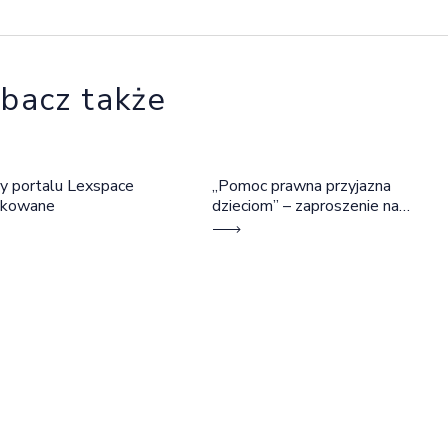
bacz także
y portalu Lexspace
„Pomoc prawna przyjazna
okowane
dzieciom” – zaproszenie na
szkolenie