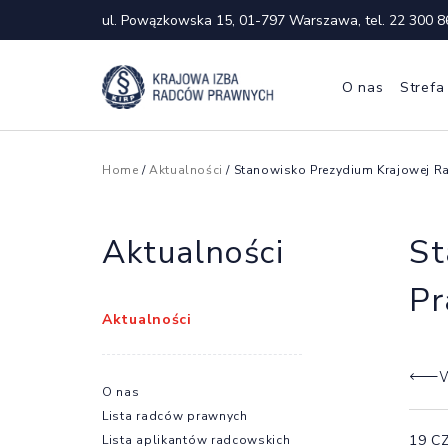
ul. Powązkowska 15, 01-797 Warszawa, tel.
22 300 8
O nas
Strefa
Home
/
Aktualności
/ Stanowisko Prezydium Krajowej R
Aktualności
St
Pr
Aktualności
W
O nas
Lista radców prawnych
19 C
Lista aplikantów radcowskich