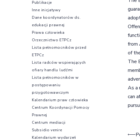
The B
Publikacje
guara
Inne inicjatywy
adopt
Dane koordynatorów ds.
edukacji prawnej
Offen
Prawa człowieka
funct
Orzecznictwo ETPCz
from 
Lista pełnomocników przed
of th
ETPCz
The B
Lista radców wspierających
membe
ofiary handlu ludźmi
Lista pełnomocników w
adver
postępowaniu
As a 
przygotowawczym
can a
Kalendarium praw człowieka
pursu
Centrum Koordynacji Pomocy
Prawnej
Centrum mediacji
Subsidio venire
Naw
P
Kalendarium wydarzeń