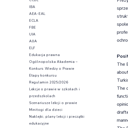
Prezy
IBA
sprze
AEA-EAL
struk
ECLA
społe
FBE
profe
UIA
ochro
AIJA
ELF
Edukacja prawna
Posi
Ogólnopolska Akademia –
The B
Konkurs Wiedzy o Prawie
about
Etapy konkursu
Turki
Regulamin 2025/2026
The c
Lekcje o prawie w szkołach i
funct
przedszkolach
Scenariusze lekcji o prawie
opini
Minitogi dla dzieci
draft
Naklejki, plany lekcji i pieczątki
manne
edukacyjne