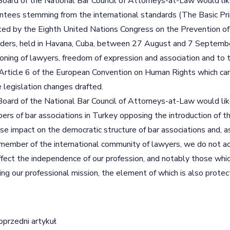
oard of the National Bar Council of Attorneys-at-Law would like
ntees stemming from the international standards (The Basic Pri
ed by the Eighth United Nations Congress on the Prevention o
ders, held in Havana, Cuba, between 27 August and 7 Septemb
ioning of lawyers, freedom of expression and association and to th
Article 6 of the European Convention on Human Rights which can
e legislation changes drafted.
oard of the National Bar Council of Attorneys-at-Law would like
rs of bar associations in Turkey opposing the introduction of 
se impact on the democratic structure of bar associations and, as
member of the international community of lawyers, we do not a
ffect the independence of our profession, and notably those which
ing our professional mission, the element of which is also protec
igacja wpisu
oprzedni artykuł