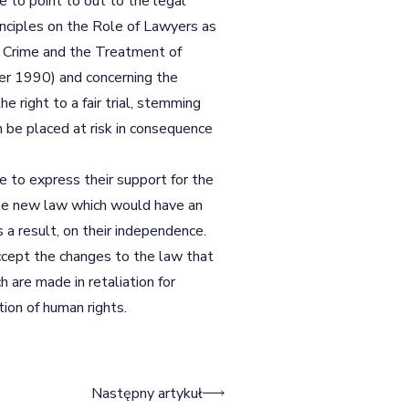
 to point to out to the legal
nciples on the Role of Lawyers as
f Crime and the Treatment of
er 1990) and concerning the
e right to a fair trial, stemming
 be placed at risk in consequence
 to express their support for the
the new law which would have an
 a result, on their independence.
ccept the changes to the law that
 are made in retaliation for
tion of human rights.
Następny artykuł