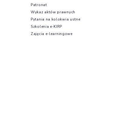
Patronat
Wykaz aktów prawnych
Pytania na kolokwia ustne
Szkolenia e-KIRP
Zajęcia e-learningowe
Kursy językowe
Zajęcia specjalizacyjne
Oferty dla aplikantów
radcowskich
Turnieje
Wydawnictwa
Dwumiesięcznik „Radca
Na skróty
Prawny”
Radca Prawny. Zeszyty
Naukowe
Rekomendacje dotyczące
korzystania z AI
Newsletter radcowski
Wydawnictwa OBSiL