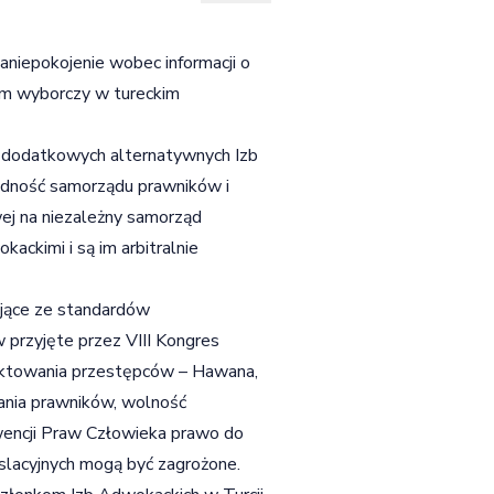
niepokojenie wobec informacji o
em wyborczy w tureckim
i dodatkowych alternatywnych Izb
jedność samorządu prawników i
ej na niezależny samorząd
ackimi i są im arbitralnie
jące ze standardów
przyjęte przez VIII Kongres
aktowania przestępców – Hawana,
wania prawników, wolność
nwencji Praw Człowieka prawo do
slacyjnych mogą być zagrożone.