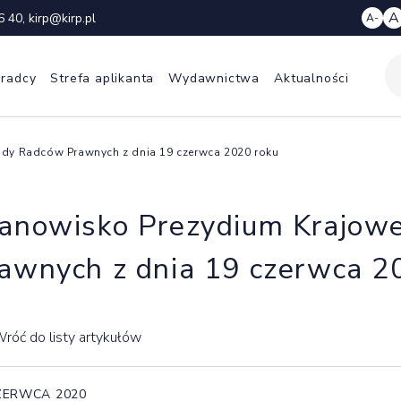
A
6 40
,
kirp@kirp.pl
A-
 radcy
Strefa aplikanta
Wydawnictwa
Aktualności
ady Radców Prawnych z dnia 19 czerwca 2020 roku
anowisko Prezydium Krajow
awnych z dnia 19 czerwca 2
róć do listy artykułów
ZERWCA 2020