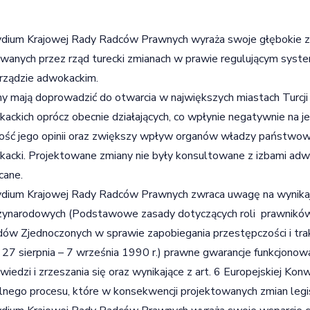
dium Krajowej Rady Radców Prawnych wyraża swoje głębokie za
wanych przez rząd turecki zmianach w prawie regulującym syst
rządzie adwokackim.
y mają doprowadzić do otwarcia w największych miastach Turcj
ackich oprócz obecnie działających, co wpłynie negatywnie na 
ość jego opinii oraz zwiększy wpływ organów władzy państwow
acki. Projektowane zmiany nie były konsultowane z izbami adwok
cane.
ydium Krajowej Rady Radców Prawnych zwraca uwagę na wynika
ynarodowych (Podstawowe zasady dotyczących roli prawników 
ów Zjednoczonych w sprawie zapobiegania przestępczości i tr
 27 sierpnia – 7 września 1990 r.) prawne gwarancje funkcjono
iedzi i zrzeszania się oraz wynikające z art. 6 Europejskiej Ko
lnego procesu, które w konsekwencji projektowanych zmian legi