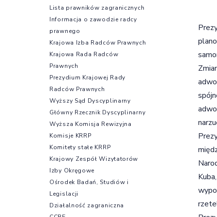
Lista prawników zagranicznych
Informacja o zawodzie radcy
Prezy
prawnego
plano
Krajowa Izba Radców Prawnych
samo
Krajowa Rada Radców
Prawnych
Zmian
Prezydium Krajowej Rady
adwok
Radców Prawnych
spójn
Wyższy Sąd Dyscyplinarny
adwok
Główny Rzecznik Dyscyplinarny
narzu
Wyższa Komisja Rewizyjna
Prez
Komisje KRRP
Komitety stałe KRRP
międz
Krajowy Zespół Wizytatorów
Narod
Izby Okręgowe
Kuba,
Ośrodek Badań, Studiów i
wypow
Legislacji
rzete
Działalność zagraniczna
CCBE