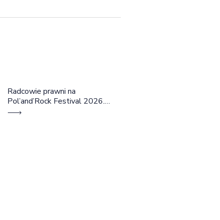
Radcowie prawni na
Pol’and’Rock Festival 2026.
Cztery dni rozmów, edukacji i
dobrej energii