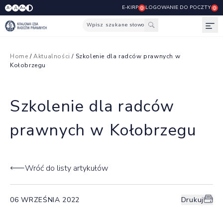
E-KIRP
LOGOWANIE DO POCZTY
A
A-
A+
Wpisz szukane słowo
Otw
Home
/
Aktualności
/ Szkolenie dla radców prawnych w
Kołobrzegu
Szkolenie dla radców
prawnych w Kołobrzegu
Wróć do listy artykułów
06 WRZEŚNIA 2022
Drukuj