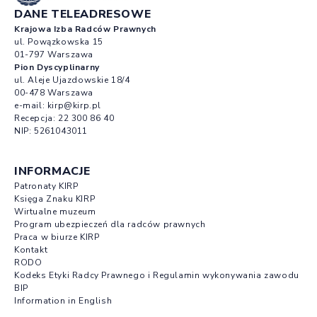
DANE TELEADRESOWE
Krajowa Izba Radców Prawnych
ul. Powązkowska 15
01-797 Warszawa
Pion Dyscyplinarny
ul. Aleje Ujazdowskie 18/4
00-478 Warszawa
e-mail:
kirp@kirp.pl
Recepcja:
22 300 86 40
NIP: 5261043011
INFORMACJE
Patronaty KIRP
Księga Znaku KIRP
Wirtualne muzeum
Program ubezpieczeń dla radców prawnych
Praca w biurze KIRP
Kontakt
RODO
Kodeks Etyki Radcy Prawnego i Regulamin wykonywania zawodu
BIP
Information in English