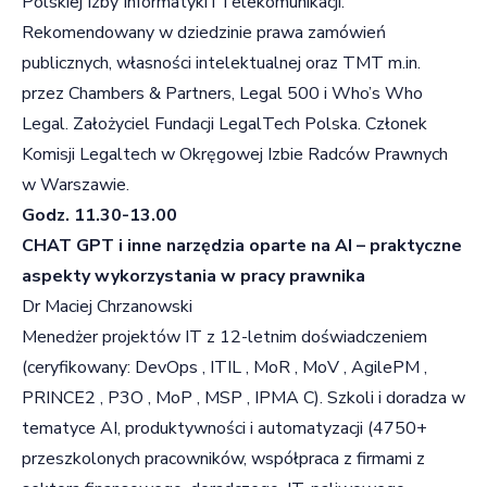
Polskiej Izby Informatyki i Telekomunikacji.
Rekomendowany w dziedzinie prawa zamówień
publicznych, własności intelektualnej oraz TMT m.in.
przez Chambers & Partners, Legal 500 i Who’s Who
Legal. Założyciel Fundacji LegalTech Polska. Członek
Komisji Legaltech w Okręgowej Izbie Radców Prawnych
w Warszawie.
Godz. 11.30-13.00
CHAT GPT i inne narzędzia oparte na AI – praktyczne
aspekty wykorzystania w pracy prawnika
Dr Maciej Chrzanowski
Menedżer projektów IT z 12-letnim doświadczeniem
(ceryfikowany: DevOps , ITIL , MoR , MoV , AgilePM ,
PRINCE2 , P3O , MoP , MSP , IPMA C). Szkoli i doradza w
tematyce AI, produktywności i automatyzacji (4750+
przeszkolonych pracowników, współpraca z firmami z