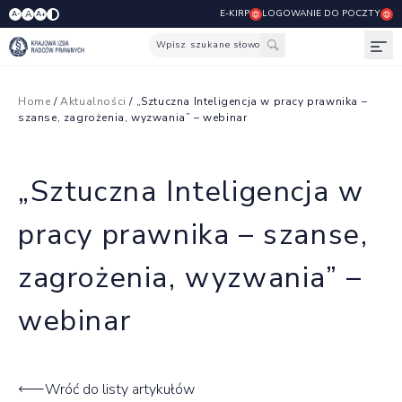
E-KIRP
LOGOWANIE DO POCZTY
A
A-
A+
Wpisz szukane słowo
Otw
Home
/
Aktualności
/ „Sztuczna Inteligencja w pracy prawnika –
szanse, zagrożenia, wyzwania” – webinar
„Sztuczna Inteligencja w
pracy prawnika – szanse,
zagrożenia, wyzwania” –
webinar
Wróć do listy artykułów