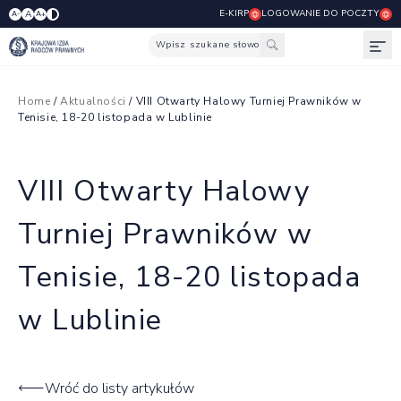
E-KIRP
LOGOWANIE DO POCZTY
A
A-
A+
Wpisz szukane słowo
Otw
Home
/
Aktualności
/ VIII Otwarty Halowy Turniej Prawników w
Tenisie, 18-20 listopada w Lublinie
VIII Otwarty Halowy
Turniej Prawników w
Tenisie, 18-20 listopada
w Lublinie
Wróć do listy artykułów