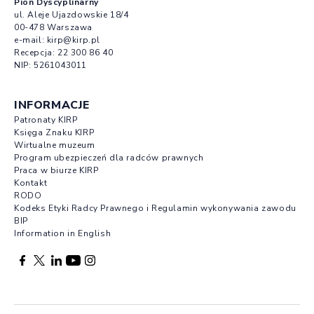
Pion Dyscyplinarny
ul. Aleje Ujazdowskie 18/4
00-478 Warszawa
e-mail:
kirp@kirp.pl
Recepcja:
22 300 86 40
NIP: 5261043011
INFORMACJE
Patronaty KIRP
Księga Znaku KIRP
Wirtualne muzeum
Program ubezpieczeń dla radców prawnych
Praca w biurze KIRP
Kontakt
RODO
Kodeks Etyki Radcy Prawnego i Regulamin wykonywania zawodu
BIP
Information in English
Facebook otwierany w nowej karcie
Profil X otwierany w nowej karcie
Profil LinkedIn otwierany w nowej karcie
Profil YouTube otwierany w nowej karcie
Profil Instagram otwierany w nowej karcie