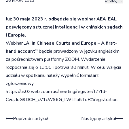
26 MAJA 2023
Drukuj
Już 30 maja 2023 r. odbędzie się webinar AEA-EAL
poświęcony sztucznej inteligencji w chińskich sądach
i Europie.
Webinar
„
AI in Chinese Courts and Europe – A first-
hand account
”
będzie prowadzony w języku angielskim
za pośrednictwem platformy ZOOM. Wydarzenie
rozpocznie się o 13:00 i potrwa 90 minut. W celu wzięcia
udziału w spotkaniu należy wypełnić formularz
zgłoszeniowy:
https://us02web.zoom.us/meeting/register/tZYld-
CvqzIoG9DCH_cV1cW96G_LWLTa8ToF#/registration
.
Nawigacja wpisu
Poprzedni artykuł
Następny artykuł