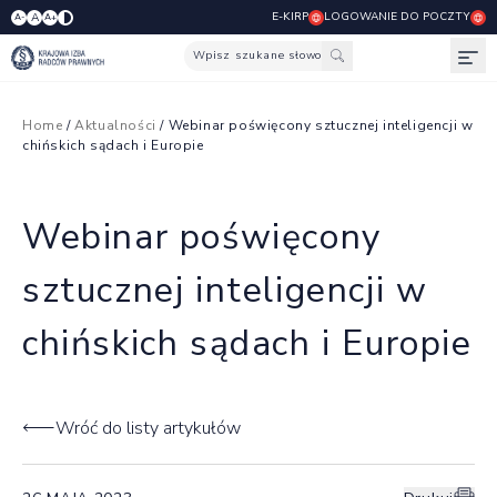
E-KIRP
LOGOWANIE DO POCZTY
A
A-
A+
Wpisz szukane słowo
Otw
Home
/
Aktualności
/ Webinar poświęcony sztucznej inteligencji w
chińskich sądach i Europie
Webinar poświęcony
sztucznej inteligencji w
chińskich sądach i Europie
Wróć do listy artykułów