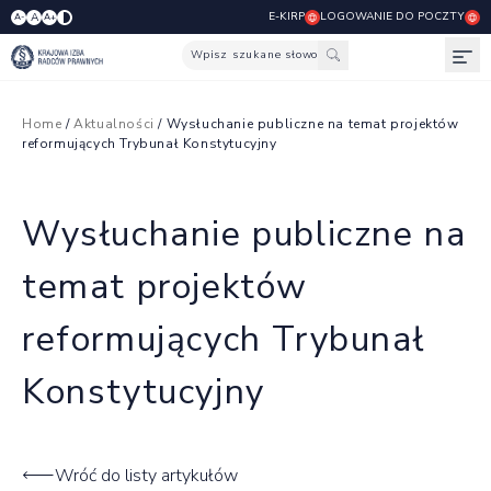
E-KIRP
LOGOWANIE DO POCZTY
A
A-
A+
Wpisz szukane słowo
Otw
Home
/
Aktualności
/ Wysłuchanie publiczne na temat projektów
reformujących Trybunał Konstytucyjny
Wysłuchanie publiczne na
temat projektów
reformujących Trybunał
Konstytucyjny
Wróć do listy artykułów