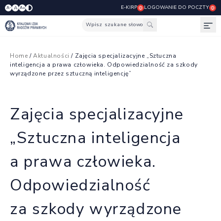
E-KIRP
LOGOWANIE DO POCZTY
A
A-
A+
Wpisz szukane słowo
Otw
Home
/
Aktualności
/ Zajęcia specjalizacyjne „Sztuczna
inteligencja a prawa człowieka. Odpowiedzialność za szkody
wyrządzone przez sztuczną inteligencję”
Zajęcia specjalizacyjne
„Sztuczna inteligencja
a prawa człowieka.
Odpowiedzialność
za szkody wyrządzone