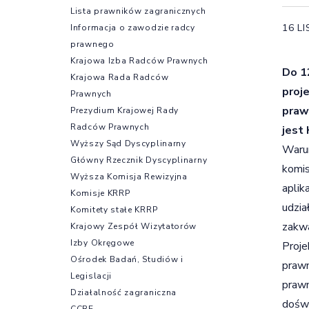
Lista prawników zagranicznych
16 L
Informacja o zawodzie radcy
prawnego
Krajowa Izba Radców Prawnych
Do 1
Krajowa Rada Radców
proj
Prawnych
praw
Prezydium Krajowej Rady
Radców Prawnych
jest
Wyższy Sąd Dyscyplinarny
Warun
Główny Rzecznik Dyscyplinarny
komis
Wyższa Komisja Rewizyjna
aplik
Komisje KRRP
udzia
Komitety stałe KRRP
zakwa
Krajowy Zespół Wizytatorów
Izby Okręgowe
Proje
Ośrodek Badań, Studiów i
prawn
Legislacji
prawn
Działalność zagraniczna
doświ
CCBE