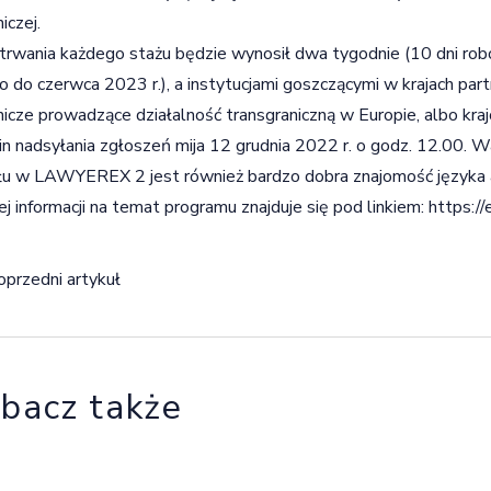
iczej.
trwania każdego stażu będzie wynosił dwa tygodnie (10 dni ro
o do czerwca 2023 r.), a instytucjami goszczącymi w krajach par
icze prowadzące działalność transgraniczną w Europie, albo kra
n nadsyłania zgłoszeń mija 12 grudnia 2022 r. o godz. 12.00. 
łu w LAWYEREX 2 jest również bardzo dobra znajomość języka 
j informacji na temat programu znajduje się pod linkiem:
https://
igacja wpisu
oprzedni artykuł
bacz także