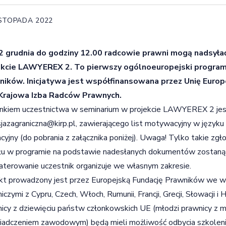
ISTOPADA 2022
2 grudnia do godziny 12.00 radcowie prawni mogą nadsyłać
ekcie LAWYEREX 2. To pierwszy ogólnoeuropejski program
ników. Inicjatywa jest współfinansowana przez Unię Euro
 Krajowa Izba Radców Prawnych.
kiem uczestnictwa w seminarium w projekcie LAWYEREX 2 jest 
jazagraniczna@kirp.pl
, zawierającego list motywacyjny w języku
acyjny (do pobrania z załącznika poniżej). Uwaga! Tylko takie z
łu w programie na podstawie nadesłanych dokumentów zostaną 
terowanie uczestnik organizuje we własnym zakresie.
kt prowadzony jest przez Europejską Fundację Prawników we ws
iczymi z Cypru, Czech, Włoch, Rumunii, Francji, Grecji, Słowacji i 
icy z dziewięciu państw członkowskich UE (młodzi prawnicy z 
adczeniem zawodowym) będą mieli możliwość odbycia szkolenia 