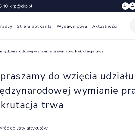
A
6 40
,
kirp@kirp.pl
A-
 radcy
Strefa aplikanta
Wydawnictwa
Aktualności
 międzynarodowej wymianie prawników. Rekrutacja trwa
praszamy do wzięcia udział
ędzynarodowej wymianie pr
krutacja trwa
róć do listy artykułów