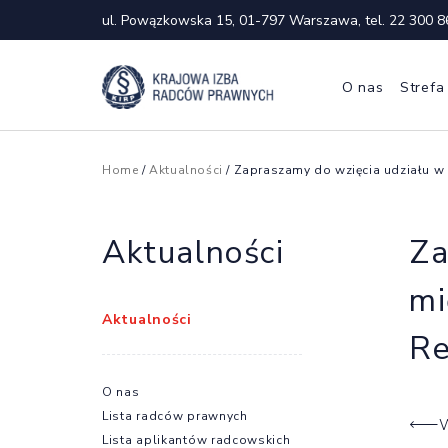
ul. Powązkowska 15, 01-797 Warszawa, tel.
22 300 8
O nas
Strefa
Home
/
Aktualności
/ Zapraszamy do wzięcia udziału w
Aktualności
Za
mi
Aktualności
Re
O nas
Lista radców prawnych
W
Lista aplikantów radcowskich