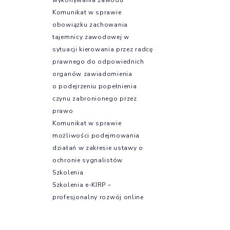
Komunikat w sprawie
obowiązku zachowania
tajemnicy zawodowej w
sytuacji kierowania przez radcę
prawnego do odpowiednich
organów zawiadomienia
o podejrzeniu popełnienia
czynu zabronionego przez
prawo
Komunikat w sprawie
możliwości podejmowania
działań w zakresie ustawy o
ochronie sygnalistów
Szkolenia
Szkolenia e-KIRP –
profesjonalny rozwój online
Kursy językowe
Szkolenia OIRP