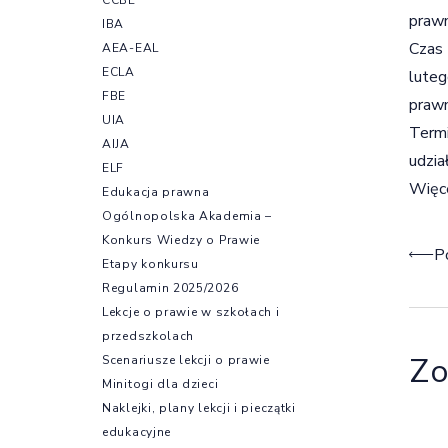
prawn
IBA
Czas 
AEA-EAL
ECLA
luteg
FBE
prawn
UIA
Termi
AIJA
udzia
ELF
Więce
Edukacja prawna
Ogólnopolska Akademia –
Konkurs Wiedzy o Prawie
Naw
P
Etapy konkursu
Regulamin 2025/2026
Lekcje o prawie w szkołach i
przedszkolach
Zo
Scenariusze lekcji o prawie
Minitogi dla dzieci
Naklejki, plany lekcji i pieczątki
edukacyjne