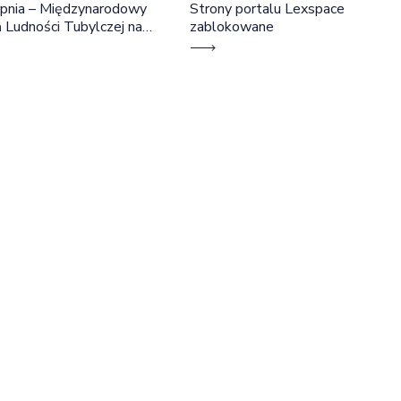
rpnia – Międzynarodowy
Strony portalu Lexspace
 Ludności Tubylczej na
zablokowane
ie. Prawo do trwania we
ym języku, ziemi i
lnocie