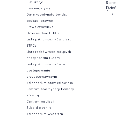
9 sie
Publikacje
Dzień
Inne inicjatywy
Świec
Dane koordynatorów ds.
własn
edukacji prawnej
wspó
Prawa człowieka
Orzecznictwo ETPCz
Lista pełnomocników przed
ETPCz
Lista radców wspierających
ofiary handlu ludźmi
Lista pełnomocników w
postępowaniu
przygotowawczym
Kalendarium praw człowieka
Centrum Koordynacji Pomocy
Prawnej
Centrum mediacji
Subsidio venire
Kalendarium wydarzeń