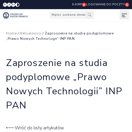
E-KIRP
LOGOWANIE DO POCZTY
A
A-
A+
Wpisz szukane słowo
Otw
Home
/
Aktualności
/ Zaproszenie na studia podyplomowe
„Prawo Nowych Technologii” INP PAN
Zaproszenie na studia
podyplomowe „Prawo
Nowych Technologii” INP
PAN
Wróć do listy artykułów