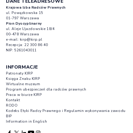
DANE TELEADRESOWE
Krajowa Izba Radców Prawnych
ul. Powązkowska 15
01-797 Warszawa
Pion Dyscyplinarny
ul. Aleje Ujazdowskie 18/4
00-478 Warszawa
e-mail:
kirp@kirp.pl
Recepcja:
22 300 86 40
NIP: 5261043011
INFORMACJE
Patronaty KIRP
Księga Znaku KIRP
Wirtualne muzeum
Program ubezpieczeń dla radców prawnych
Praca w biurze KIRP
Kontakt
RODO
Kodeks Etyki Radcy Prawnego i Regulamin wykonywania zawodu
BIP
Information in English