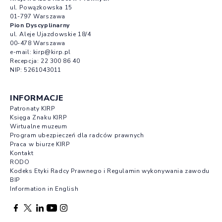
ul. Powązkowska 15
01-797 Warszawa
Pion Dyscyplinarny
ul. Aleje Ujazdowskie 18/4
00-478 Warszawa
e-mail:
kirp@kirp.pl
Recepcja:
22 300 86 40
NIP: 5261043011
INFORMACJE
Patronaty KIRP
Księga Znaku KIRP
Wirtualne muzeum
Program ubezpieczeń dla radców prawnych
Praca w biurze KIRP
Kontakt
RODO
Kodeks Etyki Radcy Prawnego i Regulamin wykonywania zawodu
BIP
Information in English
Facebook otwierany w nowej karcie
Profil X otwierany w nowej karcie
Profil LinkedIn otwierany w nowej karcie
Profil YouTube otwierany w nowej karcie
Profil Instagram otwierany w nowej karcie