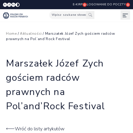
E-KIRP
LOGOWANIE DO POCZTY
A
A-
A+
Wpisz szukane słowo
Otw
Home
/
Aktualności
/ Marszałek Józef Zych gościem radców
prawnych na Pol’and’Rock Festival
Marszałek Józef Zych
gościem radców
prawnych na
Pol’and’Rock Festival
Wróć do listy artykułów