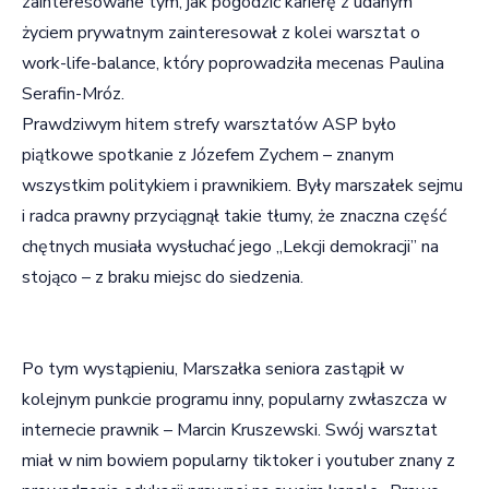
zainteresowane tym, jak pogodzić karierę z udanym
życiem prywatnym zainteresował z kolei warsztat o
work-life-balance, który poprowadziła mecenas Paulina
Serafin-Mróz.
Prawdziwym hitem strefy warsztatów ASP było
piątkowe spotkanie z Józefem Zychem – znanym
wszystkim politykiem i prawnikiem. Były marszałek sejmu
i radca prawny przyciągnął takie tłumy, że znaczna część
chętnych musiała wysłuchać jego „Lekcji demokracji” na
stojąco – z braku miejsc do siedzenia.
Po tym wystąpieniu, Marszałka seniora zastąpił w
kolejnym punkcie programu inny, popularny zwłaszcza w
internecie prawnik – Marcin Kruszewski. Swój warsztat
miał w nim bowiem popularny tiktoker i youtuber znany z