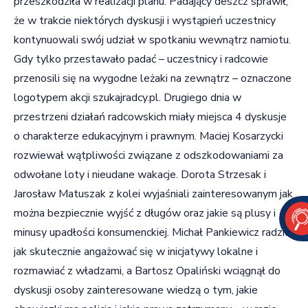
przeszkodziła w realizacji planu. Padający deszcz sprawił,
że w trakcie niektórych dyskusji i wystąpień uczestnicy
kontynuowali swój udział w spotkaniu wewnątrz namiotu.
Gdy tylko przestawało padać – uczestnicy i radcowie
przenosili się na wygodne leżaki na zewnątrz – oznaczone
logotypem akcji
szukajradcy.pl
. Drugiego dnia w
przestrzeni działań radcowskich miały miejsca 4 dyskusje
o charakterze edukacyjnym i prawnym. Maciej Kosarzycki
rozwiewał wątpliwości związane z odszkodowaniami za
odwołane loty i nieudane wakacje. Dorota Strzesak i
Jarosław Matuszak z kolei wyjaśniali zainteresowanym jak
można bezpiecznie wyjść z długów oraz jakie są plusy i
minusy upadłości konsumenckiej. Michał Pankiewicz radził
jak skutecznie angażować się w inicjatywy lokalne i
rozmawiać z władzami, a Bartosz Opaliński wciągnął do
dyskusji osoby zainteresowane wiedzą o tym, jakie