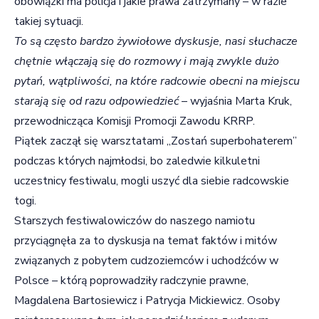
obowiązki ma policja i jakie prawa zatrzymany – w razie
takiej sytuacji.
To są często bardzo żywiołowe dyskusje, nasi słuchacze
chętnie włączają się do rozmowy i mają zwykle dużo
pytań, wątpliwości, na które radcowie obecni na miejscu
starają się od razu odpowiedzieć
– wyjaśnia Marta Kruk,
przewodnicząca Komisji Promocji Zawodu KRRP.
Piątek zaczął się warsztatami „Zostań superbohaterem”
podczas których najmłodsi, bo zaledwie kilkuletni
uczestnicy festiwalu, mogli uszyć dla siebie radcowskie
togi.
Starszych festiwalowiczów do naszego namiotu
przyciągnęła za to dyskusja na temat faktów i mitów
związanych z pobytem cudzoziemców i uchodźców w
Polsce – którą poprowadziły radczynie prawne,
Magdalena Bartosiewicz i Patrycja Mickiewicz. Osoby