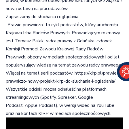
prawa, w kontekście obowiązków nałożonych w związku z
nową ustawą na pracodawców.
Zapraszamy do słuchania i oglądania.
„Prawie prawniczo” to cykl podcastów, który uruchomiła
Krajowa Izba Radców Prawnych. Prowadzącym rozmowy
jest Tomasz Palak, radca prawny z Gdańska, członek
Komisji Promocji Zawodu Krajowej Rady Radców
Prawnych, obecny w mediach społecznościowych i od lat
popularyzujący wiedzę na temat zawodu radcy prawnego.
Więcej na temat serii podcastów:
https://kirp.pl/prawie-
prawniczo-nowy-projekt-kirp-do-sluchania-i-ogladania/
Wszystkie odcinki można odnaleźć na platformach
streamingowych (
Spotify
,
Spreaker
,
Google
Podcast
,
Apple Podcast
), w wersji wideo na YouTube
oraz na kontach KIRP w mediach społecznoścowych.