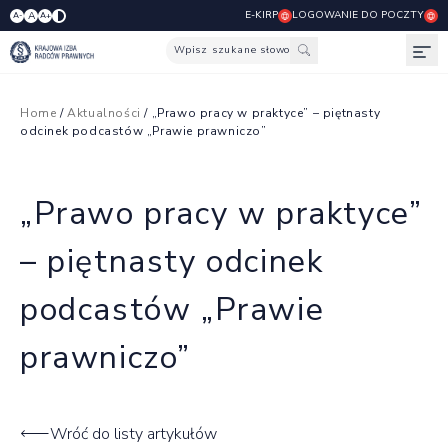
E-KIRP
LOGOWANIE DO POCZTY
A
A-
A+
Wpisz szukane słowo
Otw
Home
/
Aktualności
/ „Prawo pracy w praktyce” – piętnasty
odcinek podcastów „Prawie prawniczo”
„Prawo pracy w praktyce”
– piętnasty odcinek
podcastów „Prawie
prawniczo”
Wróć do listy artykułów