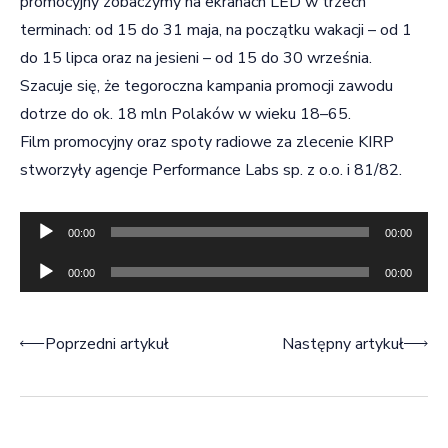
promocyjny zobaczymy na ekranach LED w trzech
terminach: od 15 do 31 maja, na początku wakacji – od 1
do 15 lipca oraz na jesieni – od 15 do 30 września.
Szacuje się, że tegoroczna kampania promocji zawodu
dotrze do ok. 18 mln Polaków w wieku 18–65.
Film promocyjny oraz spoty radiowe za zlecenie KIRP
stworzyły agencje Performance Labs sp. z o.o. i 81/82.
Odtwarzacz
00:00
00:00
plików
Odtwarzacz
00:00
00:00
dźwiękowych
plików
dźwiękowych
Nawigacja wpisu
Poprzedni artykuł
Następny artykuł