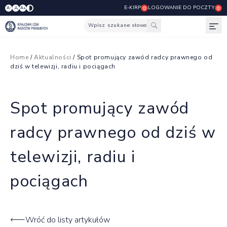
E-KIRP
LOGOWANIE DO POCZTY
A
A-
A+
Wpisz szukane słowo
Otw
Home
/
Aktualności
/ Spot promujący zawód radcy prawnego od
dziś w telewizji, radiu i pociągach
Spot promujący zawód
radcy prawnego od dziś w
telewizji, radiu i
pociągach
Wróć do listy artykułów